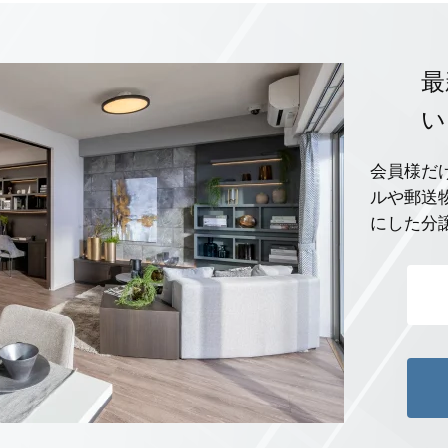
最
い
会員様だ
ルや郵送
にした分