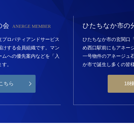
の会
ひたちなか市の
ANERGE MEMBER
立プロパティアンドサービス
ひたちなか市の玄関口
届けする会員組織です。マン
め西口駅前にもアネー
ームへの優先案内などを「入
一号物件のアネージュ
ます。
か市で誕生し多くの皆
こちら
18